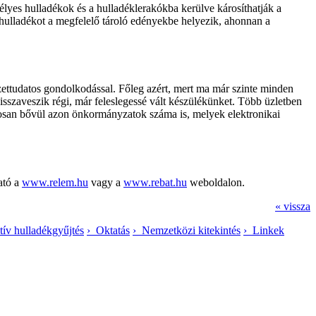
élyes hulladékok és a hulladéklerakókba kerülve károsíthatják a
a hulladékot a megfelelő tároló edényekbe helyezik, ahonnan a
zettudatos gondolkodással. Főleg azért, mert ma már szinte minden
isszaveszik régi, már feleslegessé vált készülékünket. Több üzletben
matosan bővül azon önkormányzatok száma is, melyek elektronikai
ató a
www.relem.hu
vagy a
www.rebat.hu
weboldalon.
« vissza
tív hulladékgyűjtés
› Oktatás
› Nemzetközi kitekintés
› Linkek