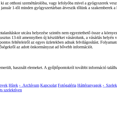
ki az otthoni szeméttárolóba, vagy lefolyóba mivel a gyógyszerek vesz
006. január 1-től minden gyógyszertárban átveszik tőlünk a szakemberek 
mtalanításkor utcára helyezése szintén nem egyeztethető össze a környe
ugusztus 13-tól amennyiben új készüléket vásárolunk, a vásárlás helyén v
k pontos feltételeiről az egyes üzletekben adnak felvilágosítást. Folya
etőségekről az adott önkormányzat ad bővebb információt.
merült, használt elemeket. A gyűjtőpontokról további információ találh
nyek
Hírek
› Archívum
Kapcsolat
Fotógaléria
Háttéranyagok
› Szelek
ts szelektíven