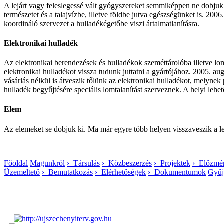
A lejárt vagy feleslegessé vált gyógyszereket semmiképpen ne dobjuk 
természetet és a talajvízbe, illetve földbe jutva egészségünket is. 2
koordináló szervezet a hulladékégetőbe viszi ártalmatlanításra.
Elektronikai hulladék
Az elektronikai berendezések és hulladékok szeméttárolóba illetve lo
elektronikai hulladékot vissza tudunk juttatni a gyártójához. 2005. a
vásárlás nélkül is átveszik tőlünk az elektronikai hulladékot, melyne
hulladék begyűjtésére speciális lomtalanítást szerveznek. A helyi leh
Elem
Az elemeket se dobjuk ki. Ma már egyre több helyen visszaveszik a le
Főoldal
Magunkról
› Társulás
› Közbeszerzés
› Projektek
› Előzmé
Üzemeltető
› Bemutatkozás
› Elérhetőségek
› Dokumentumok
Gyűj