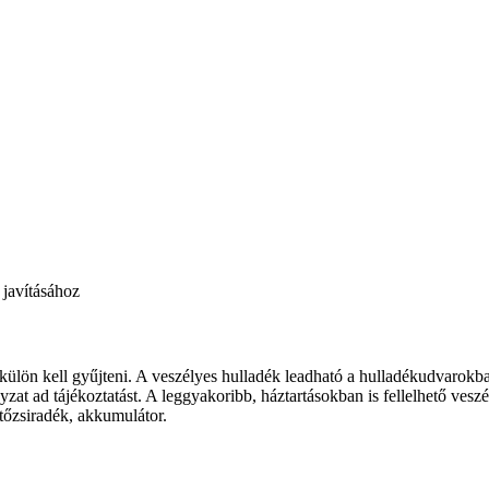
javításához
t külön kell gyűjteni. A veszélyes hulladék leadható a hulladékudvarokb
zat ad tájékoztatást. A leggyakoribb, háztartásokban is fellelhető ves
ütőzsiradék, akkumulátor.