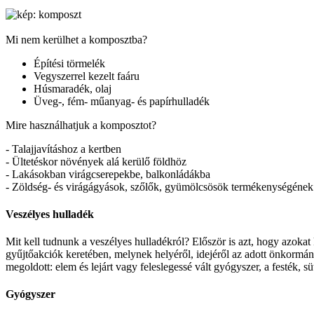
Mi nem kerülhet a komposztba?
Építési törmelék
Vegyszerrel kezelt faáru
Húsmaradék, olaj
Üveg-, fém- műanyag- és papírhulladék
Mire használhatjuk a komposztot?
- Talajjavításhoz a kertben
- Ültetéskor növények alá kerülő földhöz
- Lakásokban virágcserepekbe, balkonládákba
- Zöldség- és virágágyások, szőlők, gyümölcsösök termékenységének 
Veszélyes hulladék
Mit kell tudnunk a veszélyes hulladékról? Először is azt, hogy azoka
gyűjtőakciók keretében, melynek helyéről, idejéről az adott önkormány
megoldott: elem és lejárt vagy feleslegessé vált gyógyszer, a festék, s
Gyógyszer