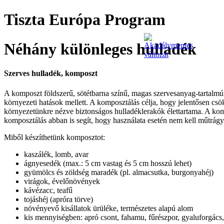
Tiszta Európa Program
Néhány különleges hulladék
Szerves hulladék, komposzt
A komposzt földszerű, sötétbarna színű, magas szervesanyag-tartalm
környezeti hatások mellett. A komposztálás célja, hogy jelentősen c
környezetünkre nézve biztonságos hulladéklerakók élettartama. A komp
komposztálás abban is segít, hogy használata esetén nem kell műtrágyá
Miből készíthetünk komposztot:
kaszálék, lomb, avar
ágnyesedék (max.: 5 cm vastag és 5 cm hosszú lehet)
gyümölcs és zöldség maradék (pl. almacsutka, burgonyahéj)
virágok, évelőnövények
kávézacc, teafű
tojáshéj (apróra törve)
növényevő kisállatok ürüléke, természetes alapú alom
kis mennyiségben: apró csont, fahamu, fűrészpor, gyaluforgács,