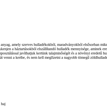
ú anyag, amely szerves hulladékokból, maradványokból elsősorban mikr
sökkenjen a háztartásokból elszállítandó hulladék mennyisége, aminek 
osztálással javíthatjuk kertünk talajminőségét és a növényi eredetű hul
t venni a kertbe, és nem kell megfizetni a nagyobb tömegű zöldhulladék
 haj