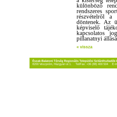
a kistérség tele
különböző rend
rendszeres spor
részvételről a
döntenek. Az ü
képviselő tájék
kapcsolatos jo
pillanatnyi állásá
« vissza
Észak-Balatoni Térség Regionális Települési Szilárdhulladék
8200 Veszprém, Házgyári út 1. Tel/Fax: +36 (88) 400 504
E-m