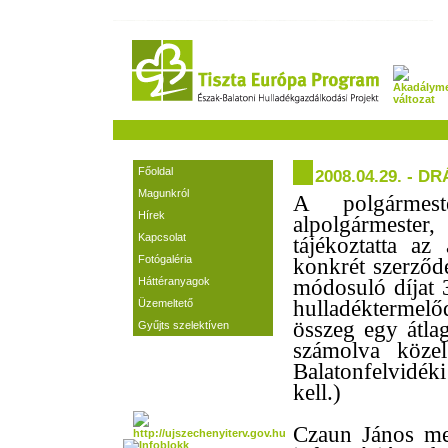
Főoldal
2008.04.29. - 
Magunkról
A polgármes
Hírek
alpolgármester
Kapcsolat
tájékoztatta az
Fotógaléria
konkrét szerződé
Háttéranyagok
módosuló díjat 
hulladéktermel
Üzemeltető
összeg egy átl
Gyűjts szelektíven
számolva közel
Balatonfelvidék
kell.)
Czaun János meg