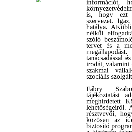
információt, 
környezetvédelm
is, hogy ezt 
szervezet. Iga
hatálya. AKöbli
nélkül elfogadt
szóló beszámoló
tervet és a mo
megállapodást.
tanácsadással é
irodát, valamint
szakmai vállal
szociális szolgál
Fábry Szabo
tájékoztatást a
meghirdetett K
lehetőségeiről.
résztvevői, ho
közösen az id
biztosító progr