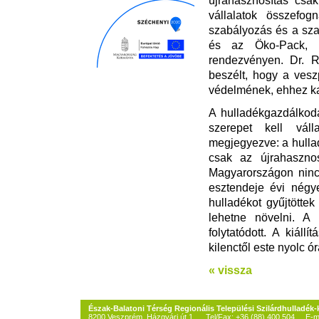
újrahasznosítás csak
vállalatok összef
szabályozás és a sza
és az Öko-Pack, m
rendezvényen. Dr. R
beszélt, hogy a vesz
védelmének, ehhez k
A hulladékgazdálkod
szerepet kell vál
megjegyezve: a hulla
csak az újrahaszno
Magyarországon ninc
esztendeje évi négye
hulladékot gyűjtötte
lehetne növelni. A
folytatódott. A kiáll
kilenctől este nyolc ór
« vissza
Észak-Balatoni Térség Regionális Települési Szilárdhulladék
8200 Veszprém, Házgyári út 1. Tel/Fax: +36 (88) 400 504
E-m