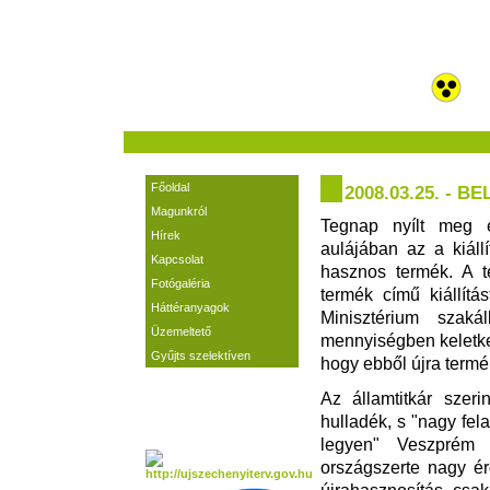
Főoldal
2008.03.25. - 
Magunkról
Tegnap nyílt meg 
Hírek
aulájában az a kiáll
Kapcsolat
hasznos termék. A t
Fotógaléria
termék című kiállítá
Háttéranyagok
Minisztérium szaká
Üzemeltető
mennyiségben keletke
Gyűjts szelektíven
hogy ebből újra termé
Az államtitkár szer
hulladék, s "nagy fel
legyen" Veszprém a
országszerte nagy ér